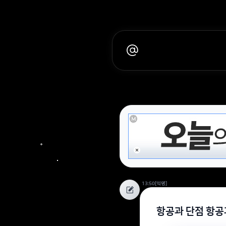
13:50
[익명]
항공과 단점 항공