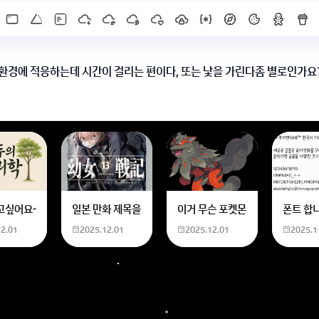
환경에 적응하는데 시간이 걸리는 편이다, 또는 낯을 가린다좀 별로인가요
적지 않는게 좋습니다.
 이 단점을 극복하기 위해 더 많은 시간을 준비하고
꼼꼼함을 어필하시는게 좋습니다.
한화 계산할때0하나 빼고 나누기 2하면 되는거 아닌가요??제가 알고 있는거랑
고싶어요~ 사주 보고 싶은데 어디서 봐야할 지모르겠어요여자 양력 2007 04 0
일본 만화 제목을 찾습니다 - 비행 마법 저격 여자 기억하기로
이거 무슨 포켓몬이에요? 신기하
폰트 합
 것에 어려움이 있다 X
12.01
2025.12.01
2025.12.01
2025.1
합니다. 새로운 환경에 놓인다면 루틴을 만들어서 컨디션을 조절합니다.O
 X
주제를 늘 준비합니다. 다양한 주제를 준비해서 라포 형성에 중점을 둡니다.
X]를 누르면 내용이 보입니다