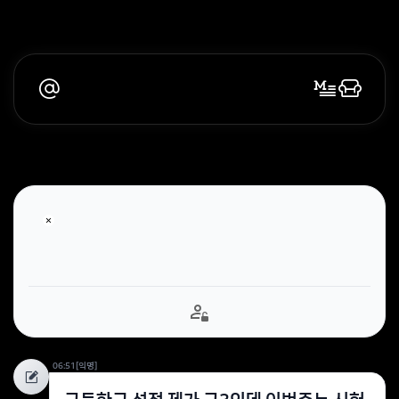
06:51
[익명]